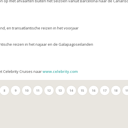
n op met afvaarten buiten het seizoen vanuit Barcelona naar de Canaris
d, en transatlantische reizen in het voorjaar
lantische reizen in het najaar en de Galapagoseilanden
et Celebrity Cruises naar
www.celebrity.com
8
9
10
11
12
13
14
15
16
17
18
1