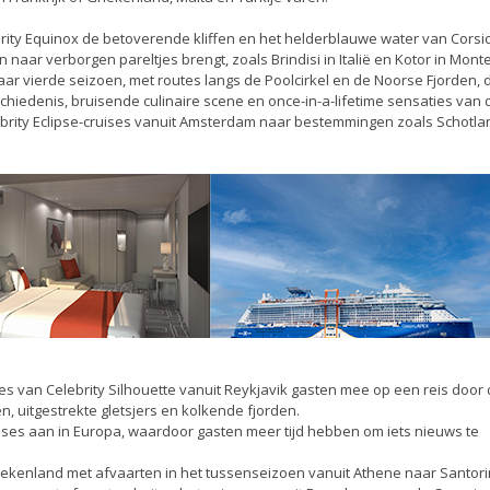
ity Equinox de betoverende kliffen en het helderblauwe water van Corsi
n naar verborgen pareltjes brengt, zoals Brindisi in Italië en Kotor in Mont
ar vierde seizoen, met routes langs de Poolcirkel en de Noorse Fjorden, 
iedenis, bruisende culinaire scene en once-in-a-lifetime sensaties van 
lebrity Eclipse-cruises vanuit Amsterdam naar bestemmingen zoals Schotla
s van Celebrity Silhouette vanuit Reykjavik gasten mee op een reis door
n, uitgestrekte gletsjers en kolkende fjorden.
 cruises aan in Europa, waardoor gasten meer tijd hebben om iets nieuws te
kenland met afvaarten in het tussenseizoen vanuit Athene naar Santorin