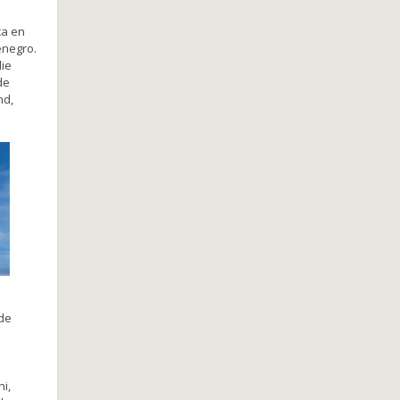
ca en
enegro.
die
de
nd,
 de
i,