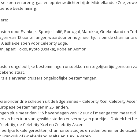
e seizoen en brengt gasten opnieuw dichter bij de Middellandse Zee, zowe
lepende bestemming.
dere:
sten door Frankrijk, Spanje, Italië, Portugal, Marokko, Griekenland en Turk
en van 12 uur of langer, waardoor er nog meer tijd is om de charmante 
 Alaska-seizoen voor Celebrity Edge.
an Japan: Tokio, Kyoto (Osaka), Kobe en Aomori.
asten ongelooflijke bestemmingen ontdekken en tegelijkertijd genieten v
bekend staat.
rs als ervaren cruisers ongelooflijke bestemmingen.
ronder drie schepen uit de Edge Series – Celebrity Xcel, Celebrity Asce
 Europese bestemmingen in 25 landen.
ngen plus meer dan 115 havendagen van 12 uur of meer gasten meer tijd
 en architectuur van gewilde steden en verborgen pareltjes. Ontdek het b
ebrity, de Celebrity Xcel en Celebrity Ascent.
 heerlijke lokale gerechten, charmante stadjes en adembenemende uitzic
n Frankrijk of Griekenland, Malta en Turkije varen.