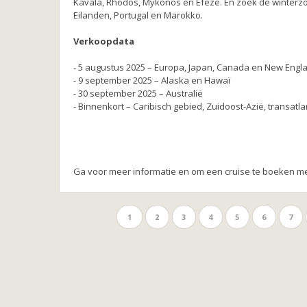
Kavala, Rhodos, Mykonos en Efeze. En zoek de winterzo
Eilanden, Portugal en Marokko.
Verkoopdata
- 5 augustus 2025 – Europa, Japan, Canada en New Englan
- 9 september 2025 – Alaska en Hawaï
- 30 september 2025 – Australië
- Binnenkort – Caribisch gebied, Zuidoost-Azië, transat
Ga voor meer informatie en om een ​​cruise te boeken m
1
2
3
4
5
6
7