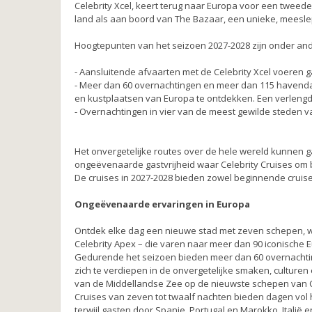
Celebrity Xcel, keert terug naar Europa voor een tweed
land als aan boord van The Bazaar, een unieke, mees
Hoogtepunten van het seizoen 2027-2028 zijn onder an
- Aansluitende afvaarten met de Celebrity Xcel voeren ga
- Meer dan 60 overnachtingen en meer dan 115 havendag
en kustplaatsen van Europa te ontdekken. Een verlengd
- Overnachtingen in vier van de meest gewilde steden v
Het onvergetelijke routes over de hele wereld kunnen g
ongeëvenaarde gastvrijheid waar Celebrity Cruises om 
De cruises in 2027-2028 bieden zowel beginnende cruise
Ongeëvenaarde ervaringen in Europa
Ontdek elke dag een nieuwe stad met zeven schepen, waa
Celebrity Apex – die varen naar meer dan 90 iconische
Gedurende het seizoen bieden meer dan 60 overnachti
zich te verdiepen in de onvergetelijke smaken, culturen
van de Middellandse Zee op de nieuwste schepen van Cel
Cruises van zeven tot twaalf nachten bieden dagen vol
terwijl gasten door Spanje, Portugal en Marokko, Italië e