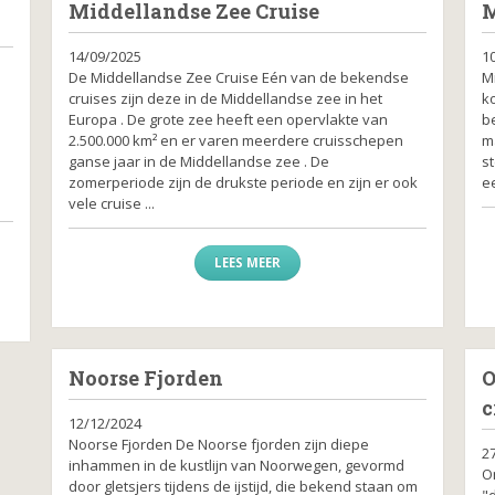
Middellandse Zee Cruise
M
14/09/2025
1
De Middellandse Zee Cruise Eén van de bekendse
Mi
cruises zijn deze in de Middellandse zee in het
ko
n
Europa . De grote zee heeft een opervlakte van
b
2.500.000 km² en er varen meerdere cruisschepen
m
ganse jaar in de Middellandse zee . De
s
zomerperiode zijn de drukste periode en zijn er ook
ee
vele cruise ...
LEES MEER
Noorse Fjorden
O
c
12/12/2024
Noorse Fjorden De Noorse fjorden zijn diepe
2
inhammen in de kustlijn van Noorwegen, gevormd
O
door gletsjers tijdens de ijstijd, die bekend staan om
"