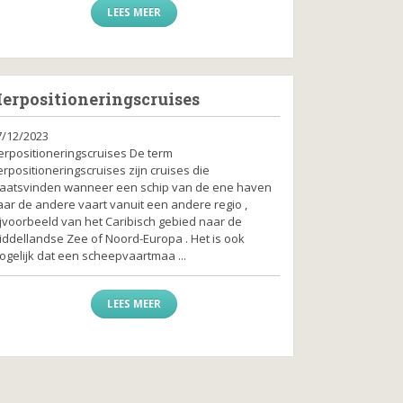
LEES MEER
erpositioneringscruises
7/12/2023
erpositioneringscruises De term
rpositioneringscruises zijn cruises die
laatsvinden wanneer een schip van de ene haven
aar de andere vaart vanuit een andere regio ,
ijvoorbeeld van het Caribisch gebied naar de
iddellandse Zee of Noord-Europa . Het is ook
ogelijk dat een scheepvaartmaa ...
LEES MEER