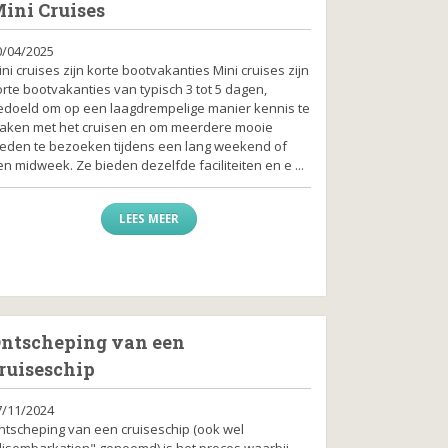
ini Cruises
0/04/2025
ni cruises zijn korte bootvakanties Mini cruises zijn
rte bootvakanties van typisch 3 tot 5 dagen,
edoeld om op een laagdrempelige manier kennis te
aken met het cruisen en om meerdere mooie
teden te bezoeken tijdens een lang weekend of
n midweek. Ze bieden dezelfde faciliteiten en e ...
LEES MEER
ntscheping van een
ruiseschip
7/11/2024
ntscheping van een cruiseschip (ook wel
disembarkation" genoemd) is het proces waarbij