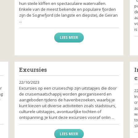
hun steile kliffen en spectaculaire watervallen.
p
Enkele van de meest bekende en populaire fjorden
d
zijn de Sognefjord (de langste en diepste), de Geiran
aa
...
v
is 
LEES MEER
Excursies
I
c
22/10/2023
r
Excursies op een cruiseschip zijn uitstapjes die door
2
ng
de cruisemaatschappij worden georganiseerd en
In
r
aangeboden tijdens de havenbezoeken, waarbij je
c
kunt kiezen uit diverse activiteiten zoals stadstours,
a
culturele uitstapjes, avontuurlijke tochten of
w
ontspanning. Je kunt deze excursies vooraf onlin ...
t
sl
LEES MEER