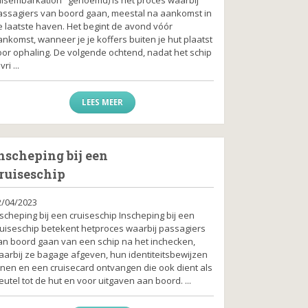
assagiers van boord gaan, meestal na aankomst in
e laatste haven. Het begint de avond vóór
nkomst, wanneer je je koffers buiten je hut plaatst
oor ophaling. De volgende ochtend, nadat het schip
vri ...
LEES MEER
nscheping bij een
ruiseschip
2/04/2023
scheping bij een cruiseschip Inscheping bij een
ruiseschip betekent hetproces waarbij passagiers
an boord gaan van een schip na het inchecken,
aarbij ze bagage afgeven, hun identiteitsbewijzen
onen en een cruisecard ontvangen die ook dient als
eutel tot de hut en voor uitgaven aan boord. ...