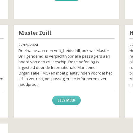
Muster Drill
H
27/05/2024
2
Deelname aan een veiligheidsdrill, ook wel Muster
H
Drill genoemd, is verplicht voor alle passagiers aan
he
boord van een cruiseschip. Deze oefening is
p
,
ingesteld door de Internationale Maritieme
n
Organisatie (IMO) en moet plaatsvinden voordat het
b
en
schip vertrekt, om passagiers te informeren over
M
noodproc ...
m
LEES MEER