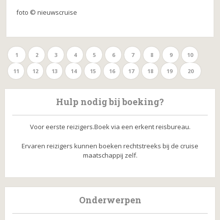
foto © nieuwscruise
1
2
3
4
5
6
7
8
9
10
11
12
13
14
15
16
17
18
19
20
Hulp nodig bij boeking?
Voor eerste reizigers.Boek via een erkent reisbureau.
Ervaren reizigers kunnen boeken rechtstreeks bij de cruise
maatschappij zelf.
Onderwerpen