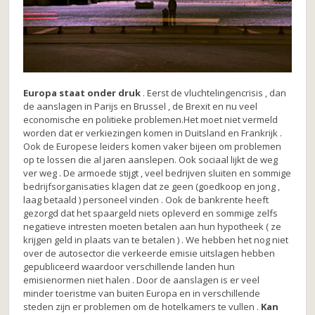
Europa staat onder druk
. Eerst de vluchtelingencrisis , dan
de aanslagen in Parijs en Brussel , de Brexit en nu veel
economische en politieke problemen.Het moet niet vermeld
worden dat er verkiezingen komen in Duitsland en Frankrijk .
Ook de Europese leiders komen vaker bijeen om problemen
op te lossen die al jaren aanslepen. Ook sociaal lijkt de weg
ver weg . De armoede stijgt , veel bedrijven sluiten en sommige
bedrijfsorganisaties klagen dat ze geen (goedkoop en jong ,
laag betaald ) personeel vinden . Ook de bankrente heeft
gezorgd dat het spaargeld niets opleverd en sommige zelfs
negatieve intresten moeten betalen aan hun hypotheek ( ze
krijgen geld in plaats van te betalen ) . We hebben het nog niet
over de autosector die verkeerde emisie uitslagen hebben
gepubliceerd waardoor verschillende landen hun
emisienormen niet halen . Door de aanslagen is er veel
minder toeristme van buiten Europa en in verschillende
steden zijn er problemen om de hotelkamers te vullen .
Kan