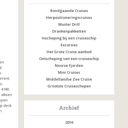
Rondgaande Cruises
Herpositioneringscruises
Muster Drill
Drankenpakketten
Inscheping bij een cruiseschip
Excursies
Het Grote Cruise aanbod
Ontscheping van een cruiseschip
 en
Noorse Fjorden
l
Mini Cruises
p
rrent.
Middellandse Zee Cruise
s.
Grootste Cruiseschepen
 4180
l alleen
hepen
op-deck
Archief
n
2016