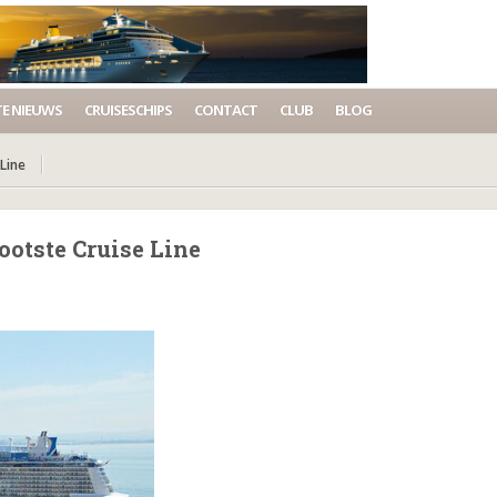
E NIEUWS
CRUISESCHIPS
CONTACT
CLUB
BLOG
Line
otste Cruise Line