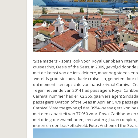
'Size matters' - soms ook voor Royal Caribbean Internat
cruiseschip, Oasis of the Seas, in 2009, gevolgd door d
met de komst van de iets kleinere, maar nog steeds eno
werelds grootste individuele cruise-lijn, gemeten door
dat moment - ten opzichte van naaste rivaal Carnival Cr
Tegen het einde van 2014 had passagiers Royal Caribbe
Carnival nummer had er 62.366. (jaarverslagen) Sinds
passagiers Ovation of the Seas in April en 5479 passagier
Carnival Vista toegevoegd dat 3954 -passagiers kon beze
met een capaciteit van 77.950 voor Royal Caribbean en
met drie grote zwembaden, een waterglijbaan complex, 
muren en een basketbalveld. Foto : Anthem of the Seas.