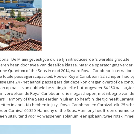
ional. De Miami gevestigde cruise lijn introduceerde 's werelds grootste
e jaren heen door twee van dezelfde klasse. Maar de operator ging verder
rme Quantum of the Seas in eind 2014, werd Royal Caribbean Internationa
 de totale passagierscapaciteit. Hoewel Royal Caribbean 22 schepen had o
uise Line 24 - het aantal passagiers dat deze kon dragen overtrof de concu
an op basis van dubbele bezetting in elke hut ongeveer 64.150 passagier
dien verwelkomde Royal Caribbean drie megaschepen, met inbegrip van de
s Harmony of the Seas eerder in Juli en zo heeft in die tijd heeft Carniva
tten in april . Nu hebben in July , Royal Caribbean en Carnival elk 25 sc
 voor Carnival 66.320. Harmony of the Seas. Harmony heeft een enorme t
een uitsluitend voor volwassenen solarium, een ijsbaan, twee rotsklimme