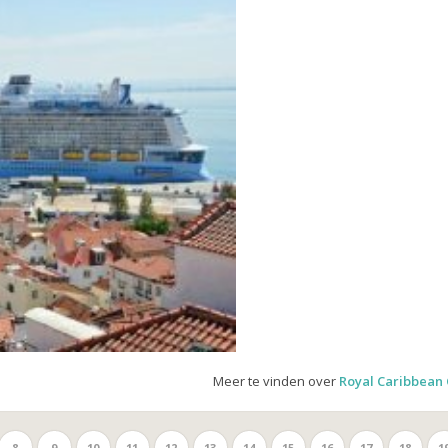
Meer te vinden over
Royal Caribbean 
8
9
10
11
12
13
14
15
16
17
18
1